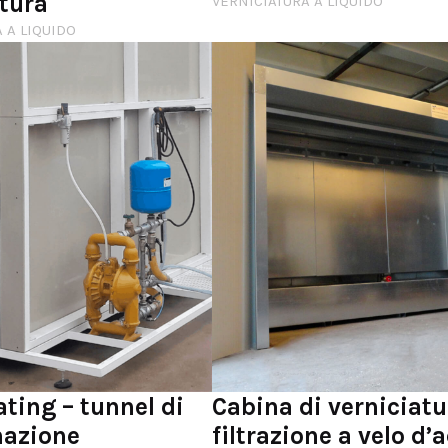
atura
VERNICIATURA A LIQUIDO
 A LIQUIDO
ting – tunnel di
Cabina di verniciat
azione
filtrazione a velo d’