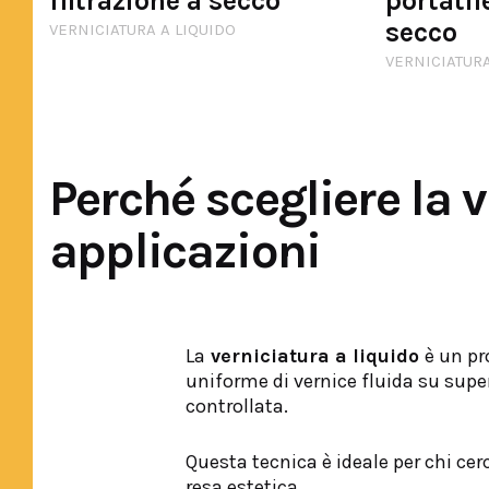
filtrazione a secco
portatil
secco
VERNICIATURA A LIQUIDO
VERNICIATURA
Perché scegliere la 
applicazioni
La
verniciatura a liquido
è un pr
uniforme di vernice fluida su super
controllata.
Questa tecnica è ideale per chi cer
resa estetica.