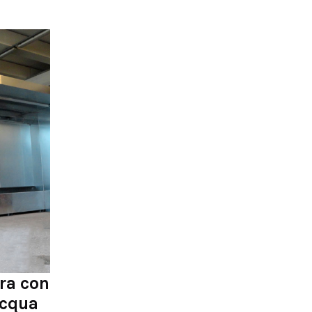
ura con
acqua