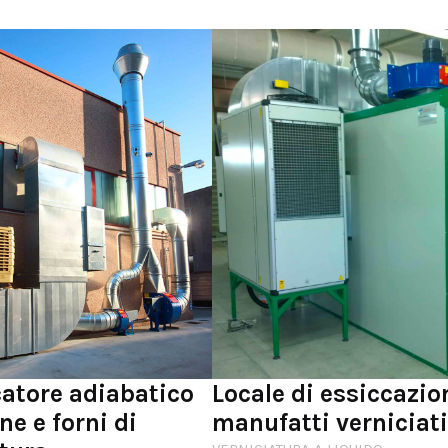
catore adiabatico
Locale di essiccazio
ne e forni di
manufatti verniciat