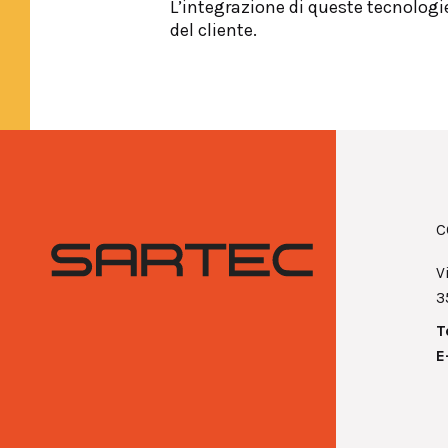
L’integrazione di queste tecnologie
del cliente.
C
V
3
T
E