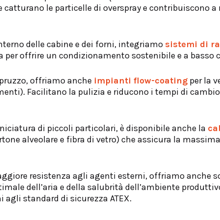
e catturano le particelle di overspray e contribuiscono a
interno delle cabine e dei forni, integriamo
sistemi di r
ua per offrire un condizionamento sostenibile e a basso
 spruzzo, offriamo anche
impianti flow-coating
per la 
enti). Facilitano la pulizia e riducono i tempi di cambio
rniciatura di piccoli particolari, è disponibile anche la
ca
rtone alveolare e fibra di vetro) che assicura la massima
ggiore resistenza agli agenti esterni, offriamo anche s
ttimale dell’aria e della salubrità dell’ambiente produt
 agli standard di sicurezza ATEX.