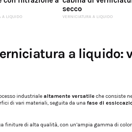
e con filtrazione a
cabina di verniciatu
secco
 A LIQUIDO
VERNICIATURA A LIQUIDO
verniciatura a liquido: 
ocesso industriale
altamente versatile
che consiste ne
fici di vari materiali, seguita da una
fase di essiccazi
ca finiture di alta qualità, con un’ampia gamma di color